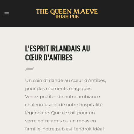
ACCUEIL
QUI SOMMES-NOUS ?
L'ESPRIT IRLANDAIS AU
MENU
CŒUR D'ANTIBES
ÉVÈNEMENTS
CONTACT
Un coin d'Irlande au cœur d'Antibes,
ENGLISH (UK)
pour des moments magiques.
Venez profiter de notre ambiance
chaleureuse et de notre hospitalité
légendaire. Que ce soit pour un
verre entre amis ou un repas en
famille, notre pub est l'endroit idéal