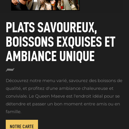
PLATS SAVOUREUX,
BOISSONS EXQUISES
ET
AMBIANCE UNIQUE
Découvrez notre menu varié, savourez des boissons de
qualité, et profitez d'une ambiance chaleureuse et
conviviale. Le Queen Maeve est l'endroit idéal pour se
détendre et passer un bon moment entre amis ou en
famille.
NOTRE CARTE