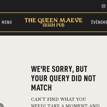
ACCUEIL
QUI SOMMES-NOUS ?
MENU
MENU
ÉVÈNEM
ÉVÈNEMENTS
CONTACT
ENGLISH (UK)
WE'RE SORRY, BUT
YOUR QUERY DID NOT
MATCH
CAN'T FIND WHAT YOU
NEED? TAKE A MOMENT AND